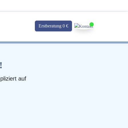
Erstberatung 0 €
!
liziert auf