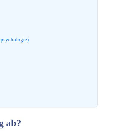
spsychologie)
g ab?