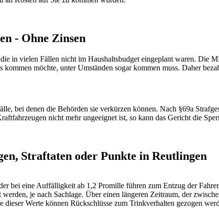
en - Ohne Zinsen
die in vielen Fällen nicht im Haushaltsbudget eingeplant waren. Die M
rens kommen möchte, unter Umständen sogar kommen muss. Daher bezah
älle, bei denen die Behörden sie verkürzen können. Nach §69a Strafges
ftfahrzeugen nicht mehr ungeeignet ist, so kann das Gericht die Sperr
n, Straftaten oder Punkte in Reutlingen
r bei eine Auffälligkeit ab 1,2 Promille führen zum Entzug der Fahrer
hrt werden, je nach Sachlage. Über einen längeren Zeitraum, der zwisc
he dieser Werte können Rückschlüsse zum Trinkverhalten gezogen we