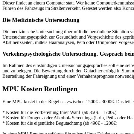
Dieser findet an einem Computer statt. Wer keine Computerkenntnisse 
Führen des Fahrzeugs im Straßenverkehr. Getestet werden also Kon
Die Medizinische Untersuchung
Die medizinische Untersuchung überprüft die persönliche Situation vo
Untersuchungsgespräch zur Gesundheit und Vorgeschichte des geprüf
Abstinenzzeiten, mittels Haaranalysen, Peth oder Urinproben vorgezei
Verkehrspsychologische Untersuchung. Gespräch bei
Im Rahmen des einstündigen Untersuchungsgespräches soll eine selbstk
und zu belegen. Die Bewertung durch den Gutachter erfolgt in Summe 
Beurteilung der Fahreignung und einer Verhaltensprognose notwendi
MPU Kosten Reutlingen
Eine MPU kostet in der Regel ca. zwischen 1500€ - 3000€. Das teilt s
* Kosten für die Vorbereitung Ihrer Wahl (ab 850€ - 1700€)
* Kosten für Drogen- oder Alkohol- Screenings (Urin, Peth- oder Haa
* Kosten für die eigentliche Begutachtung (ab 490€ - 1200€)
In einer MPU Beratung erfahren Sie anhand Ihrer Eckdaten was gen