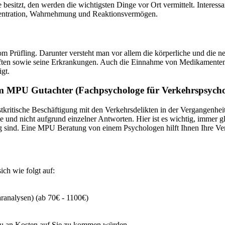
besitzt, den werden die wichtigsten Dinge vor Ort vermittelt. Interessa
zentration, Wahrnehmung und Reaktionsvermögen.
m Prüfling. Darunter versteht man vor allem die körperliche und die ne
ten sowie seine Erkrankungen. Auch die Einnahme von Medikamenten i
gt.
m MPU Gutachter (Fachpsychologe für Verkehrspsycho
ritische Beschäftigung mit den Verkehrsdelikten in der Vergangenheit e
und nicht aufgrund einzelner Antworten. Hier ist es wichtig, immer gl
g sind. Eine MPU Beratung von einem Psychologen hilft Ihnen Ihre Ve
ich wie folgt auf:
ranalysen) (ab 70€ - 1100€)
au an Kosten auf Sie zu kommen würden.