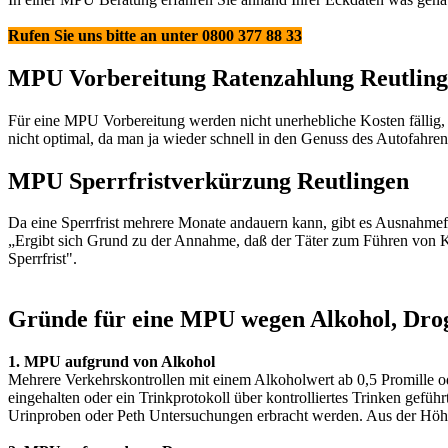
Rufen Sie uns bitte an unter 0800 377 88 33
MPU Vorbereitung Ratenzahlung Reutling
Für eine MPU Vorbereitung werden nicht unerhebliche Kosten fällig, 
nicht optimal, da man ja wieder schnell in den Genuss des Autofah
MPU Sperrfristverkürzung Reutlingen
Da eine Sperrfrist mehrere Monate andauern kann, gibt es Ausnahmef
„Ergibt sich Grund zu der Annahme, daß der Täter zum Führen von Kra
Sperrfrist".
Gründe für eine MPU wegen Alkohol, Droge
1. MPU aufgrund von Alkohol
Mehrere Verkehrskontrollen mit einem Alkoholwert ab 0,5 Promille ode
eingehalten oder ein Trinkprotokoll über kontrolliertes Trinken gefü
Urinproben oder Peth Untersuchungen erbracht werden. Aus der Hö