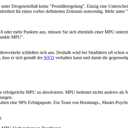
unter Drogeneinfluß keine "Promilleregelung". Einzig eine Unterscheidu
reiheit für einen vorher definierten Zeitraum notwendig. Mehr unte
8 oder mehr Punkten aus, müssen Sie sich ebenfalls einer MPU unterzie
"Punkte MPU".
aßenverkehr schließen sich aus. Deshalb wird bei Straftätern oft sch
 dass er sich gemäß der
StVO
verhalten kann und damit die gegenseiti
ne erfolgreiche MPU zu absolvieren. MPU bedeutet nichts anderes als
langen.
aben eine 98% Erfolgsquote. Ein Team von Beratungs-, Master-Psycho
t.