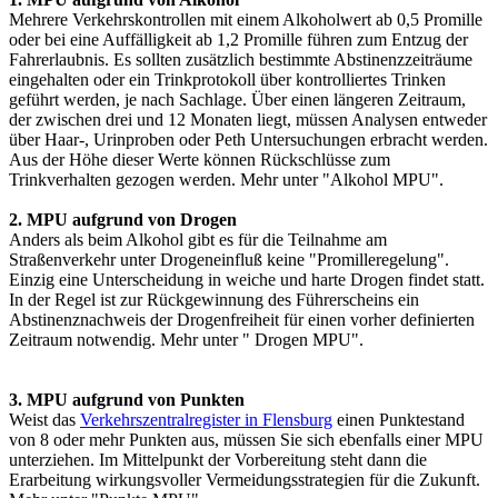
Mehrere Verkehrskontrollen mit einem Alkoholwert ab 0,5 Promille
oder bei eine Auffälligkeit ab 1,2 Promille führen zum Entzug der
Fahrerlaubnis. Es sollten zusätzlich bestimmte Abstinenzzeiträume
eingehalten oder ein Trinkprotokoll über kontrolliertes Trinken
geführt werden, je nach Sachlage. Über einen längeren Zeitraum,
der zwischen drei und 12 Monaten liegt, müssen Analysen entweder
über Haar-, Urinproben oder Peth Untersuchungen erbracht werden.
Aus der Höhe dieser Werte können Rückschlüsse zum
Trinkverhalten gezogen werden. Mehr unter "Alkohol MPU".
2. MPU aufgrund von Drogen
Anders als beim Alkohol gibt es für die Teilnahme am
Straßenverkehr unter Drogeneinfluß keine "Promilleregelung".
Einzig eine Unterscheidung in weiche und harte Drogen findet statt.
In der Regel ist zur Rückgewinnung des Führerscheins ein
Abstinenznachweis der Drogenfreiheit für einen vorher definierten
Zeitraum notwendig. Mehr unter " Drogen MPU".
3. MPU aufgrund von Punkten
Weist das
Verkehrszentralregister in Flensburg
einen Punktestand
von 8 oder mehr Punkten aus, müssen Sie sich ebenfalls einer MPU
unterziehen. Im Mittelpunkt der Vorbereitung steht dann die
Erarbeitung wirkungsvoller Vermeidungsstrategien für die Zukunft.